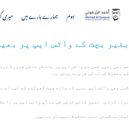
واد
ر
ہوم
ہمارے بارے میں
میری کت
ائیں۔
بغیر بچت کے واٹس ایپ پر بھی
جب بھی ہمیں کسی سے واٹس ایپ پر بات کرنے کی ضرورت ہوت
کو محفوظ کرنے کی ضرورت ہوتی ہے۔
کسی بھی واٹس ایپ نمبر کے ساتھ چیٹ کھولنے کے لیے اس م
براہ کرم وہ نمبر ٹائپ کریں جس سے آپ واٹس ایپ پر رابط
نوٹ: ہم کوئی نمبر محفوظ نہیں کرتے ہیں۔