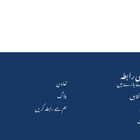
 رابطہ
تعاون
 بارے میں
بلاگ
تابیں
ہم سے رابطہ کریں
ت