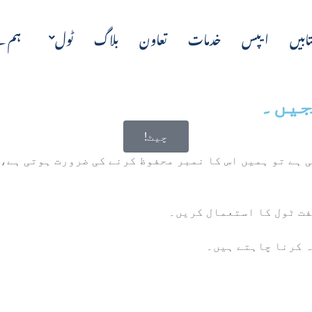
ابیں
ایپس
خدمات
تعاون
بلاگ
ٹول
ہم س
جیں۔
چیٹ!
ی ہے تو ہمیں اس کا نمبر محفوظ کرنے کی ضرورت ہوتی ہے،
فت ٹول کا استعمال کریں۔
ہ کرنا چاہتے ہیں۔