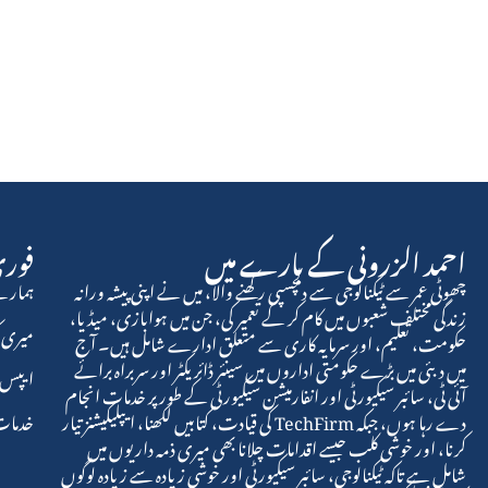
احمد الزرونی کے بارے میں
فوری
چھوٹی عمر سے ٹیکنالوجی سے دلچسپی رکھنے والا، میں نے اپنی پیشہ ورانہ
ہمارے
زندگی مختلف شعبوں میں کام کر کے تعمیر کی، جن میں ہوابازی، میڈیا،
میری ک
حکومت، تعلیم، اور سرمایہ کاری سے متعلق ادارے شامل ہیں۔ آج
میں دبئی میں بڑے حکومتی اداروں میں سینئر ڈائریکٹر اور سربراہ برائے
ایپس
آئی ٹی، سائبر سیکیورٹی اور انفارمیشن سیکیورٹی کے طور پر خدمات انجام
دے رہا ہوں، جبکہ TechFirm کی قیادت، کتابیں لکھنا، ایپلیکیشنز تیار
خدما
کرنا، اور خوشی کلب جیسے اقدامات چلانا بھی میری ذمہ داریوں میں
شامل ہے تاکہ ٹیکنالوجی، سائبر سیکیورٹی اور خوشی زیادہ سے زیادہ لوگوں