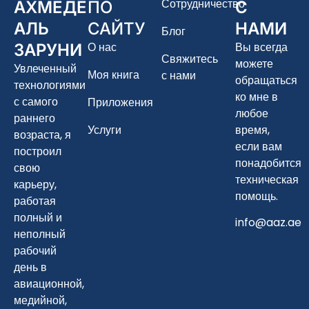
Сотрудничество
АХМЕДЕ
ПО
С
АЛЬ
САЙТУ
НАМИ
Блог
О нас
Вы всегда
ЗАРУНИ
Свяжитесь
можете
Увлеченный
Моя книга
с нами
обращаться
технологиями
ко мне в
с самого
Приложения
любое
раннего
Услуги
время,
возраста, я
если вам
построил
понадобится
свою
техническая
карьеру,
помощь.
работая
полный и
info@aaz.ae
неполный
рабочий
день в
авиационной,
медийной,