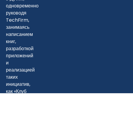
одновременно
руководя
TechFirm,
занимаясь
написанием
книг,
разработкой
приложений
и
реализацией
таких
инициатив,
как «Клуб
счастья»,
чтобы
сделать
технологии,
кибербезопасность