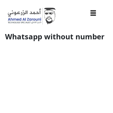
Перейти
к
содержимому
Whatsapp without number