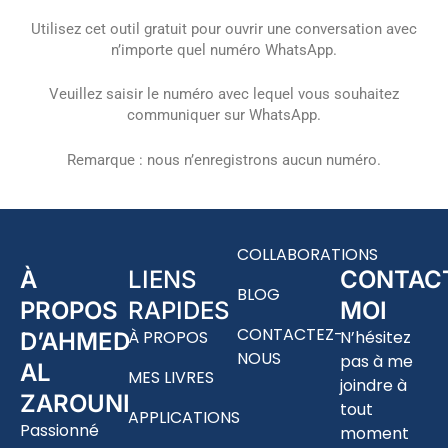
Utilisez cet outil gratuit pour ouvrir une conversation avec
n’importe quel numéro WhatsApp.
Veuillez saisir le numéro avec lequel vous souhaitez
communiquer sur WhatsApp.
Remarque : nous n’enregistrons aucun numéro.
COLLABORATIONS
À
LIENS
CONTAC
BLOG
PROPOS
RAPIDES
MOI
CONTACTEZ-
À PROPOS
N’hésitez
D’AHMED
NOUS
pas à me
AL
MES LIVRES
joindre à
ZAROUNI
tout
APPLICATIONS
Passionné
moment