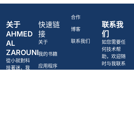
合作
关于
快速链
联系我
博客
AHMED
接
们
联系我们
关于
如您需要任
AL
何技术帮
ZAROUNI
我的书籍
助，欢迎随
從小就對科
时与我联系
应用程序
技著迷，我
先後在航
info@aaz.ae
服务
空、媒體、
政府、教育
和投資等相
關機構從事
全職和兼職
工作，逐步
累積了豐富
的經驗。如